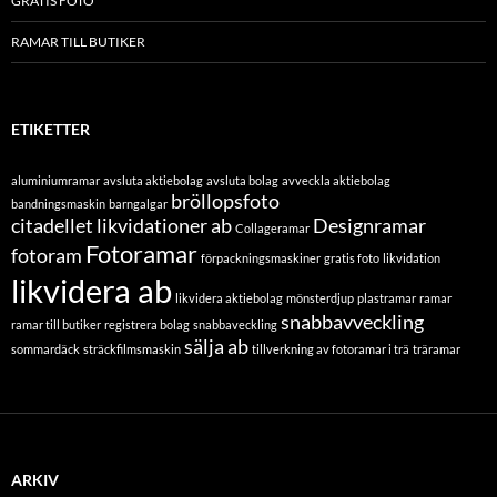
GRATIS FOTO
RAMAR TILL BUTIKER
ETIKETTER
aluminiumramar
avsluta aktiebolag
avsluta bolag
avveckla aktiebolag
bröllopsfoto
bandningsmaskin
barngalgar
citadellet likvidationer ab
Designramar
Collageramar
Fotoramar
fotoram
förpackningsmaskiner
gratis foto
likvidation
likvidera ab
likvidera aktiebolag
mönsterdjup
plastramar
ramar
snabbavveckling
ramar till butiker
registrera bolag
snabbaveckling
sälja ab
sommardäck
sträckfilmsmaskin
tillverkning av fotoramar i trä
träramar
ARKIV