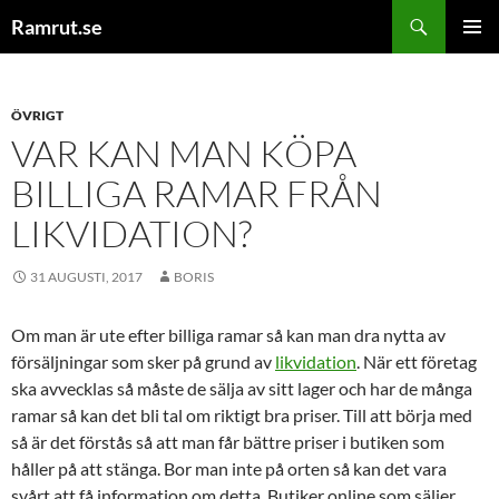
Hoppa
Sök
Ramrut.se
till
PRIMÄR
innehåll
MENY
ÖVRIGT
VAR KAN MAN KÖPA
BILLIGA RAMAR FRÅN
LIKVIDATION?
31 AUGUSTI, 2017
BORIS
Om man är ute efter billiga ramar så kan man dra nytta av
försäljningar som sker på grund av
likvidation
. När ett företag
ska avvecklas så måste de sälja av sitt lager och har de många
ramar så kan det bli tal om riktigt bra priser. Till att börja med
så är det förstås så att man får bättre priser i butiken som
håller på att stänga. Bor man inte på orten så kan det vara
svårt att få information om detta. Butiker online som säljer