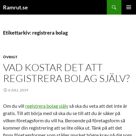
Hoppa
Sök
Ramrut.se
till
PRIMÄR
innehåll
MENY
Etikettarkiv: registrera bolag
ÖVRIGT
VAD KOSTAR DET ATT
REGISTRERA BOLAG SJÄLV?
6 JULI, 2019
Om du vill
registrera bolag själv
så ska du veta att det inte är
gratis. Till att börja med så ska du se till att du är säker på
vilken företagsform du vill ha. Beroende på företagsform så
kommer din registrering att se lite olika ut. Tänk på att det
finns företagsformer som ställer mycket högre krav på dig som