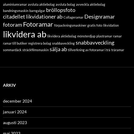
aluminiumramar
avsluta aktiebolag
avsluta bolag
avveckla aktiebolag
bröllopsfoto
bandningsmaskin
barngalgar
citadellet likvidationer ab
Designramar
Collageramar
Fotoramar
fotoram
förpackningsmaskiner
gratis foto
likvidation
likvidera ab
likvidera aktiebolag
mönsterdjup
plastramar
ramar
snabbavveckling
ramar till butiker
registrera bolag
snabbaveckling
sälja ab
sommardäck
sträckfilmsmaskin
tillverkning av fotoramar i trä
träramar
ARKIV
december 2024
januari 2024
augusti 2023
maj 2023