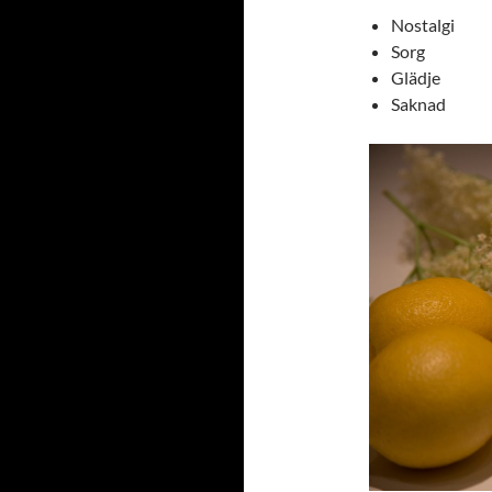
Nostalgi
Sorg
Glädje
Saknad