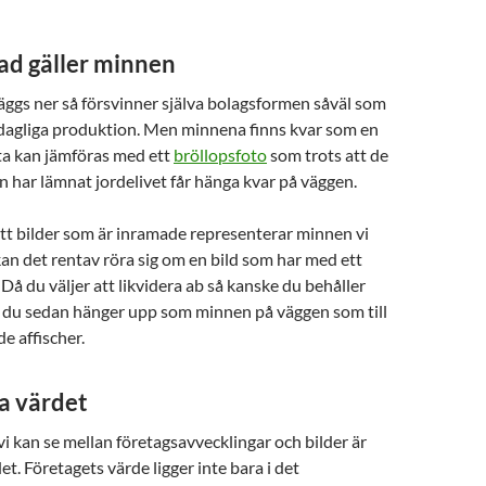
ad gäller minnen
läggs ner så försvinner själva bolagsformen såväl som
agliga produktion. Men minnena finns kvar som en
ta kan jämföras med ett
bröllopsfoto
som trots att de
an har lämnat jordelivet får hänga kvar på väggen.
 att bilder som är inramade representerar minnen vi
 kan det rentav röra sig om en bild som har med ett
 Då du väljer att likvidera ab så kanske du behåller
 du sedan hänger upp som minnen på väggen som till
e affischer.
a värdet
vi kan se mellan företagsavvecklingar och bilder är
et. Företagets värde ligger inte bara i det