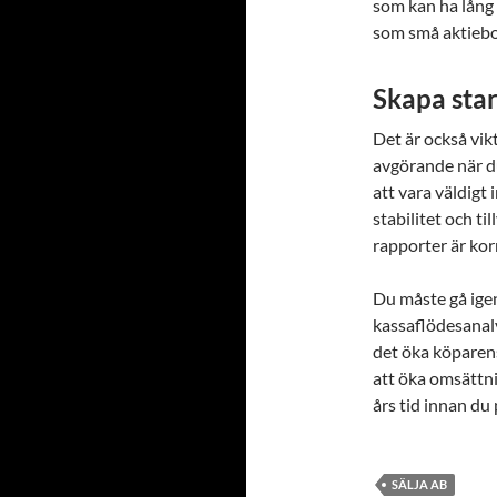
som kan ha lång 
som små aktiebo
Skapa star
Det är också vikti
avgörande när du
att vara väldigt
stabilitet och ti
rapporter är ko
Du måste gå ige
kassaflödesanaly
det öka köparen
att öka omsättn
års tid innan du 
SÄLJA AB