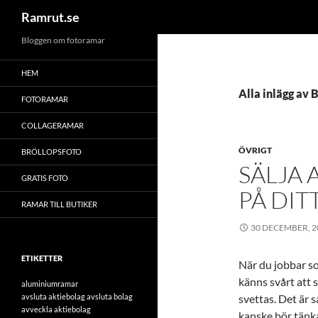
Sök
Ramrut.se
Hoppa
Bloggen om fotoramar
till
HEM
innehåll
Alla inlägg av 
FOTORAMAR
COLLAGERAMAR
ÖVRIGT
BRÖLLOPSFOTO
SÄLJA 
GRATIS FOTO
PÅ DIT
RAMAR TILL BUTIKER
30 DECEMBER, 2
ETIKETTER
När du jobbar so
känns svårt att s
aluminiumramar
avsluta aktiebolag
avsluta bolag
svettas. Det är 
avveckla aktiebolag
kanske bör tänk