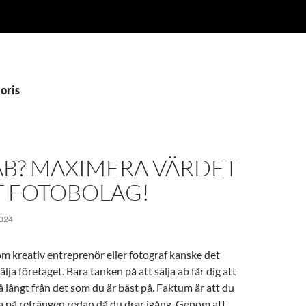
Boris
AB? MAXIMERA VÄRDET
T FOTOBOLAG!
024
m kreativ entreprenör eller fotograf kanske det
älja företaget. Bara tanken på att sälja ab får dig att
så långt från det som du är bäst på. Faktum är att du
a på refrängen redan då du drar igång. Genom att