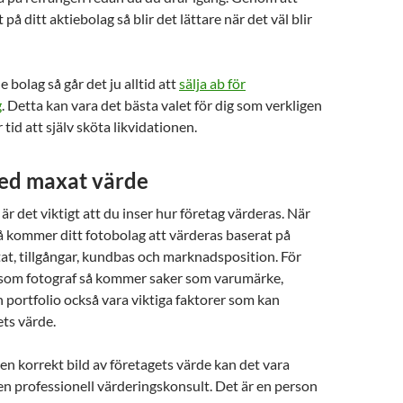
å ditt aktiebolag så blir det lättare när det väl blir
e bolag så går det ju alltid att
sälja ab för
g
. Detta kan vara det bästa valet för dig som verkligen
r tid att själv sköta likvidationen.
med maxat värde
 är det viktigt att du inser hur företag värderas. När
så kommer ditt fotobolag att värderas baserat på
ltat, tillgångar, kundbas och marknadsposition. För
som fotograf så kommer saker som varumärke,
h portfolio också vara viktiga faktorer som kan
ts värde.
 en korrekt bild av företagets värde kan det vara
 en professionell värderingskonsult. Det är en person