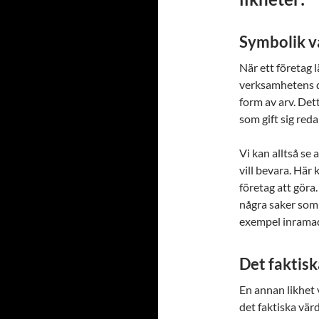
Symbolik v
När ett företag 
verksamhetens d
form av arv. Det
som gift sig red
Vi kan alltså se
vill bevara. Här
företag att göra.
några saker som
exempel inramad
Det faktisk
En annan likhet 
det faktiska värd