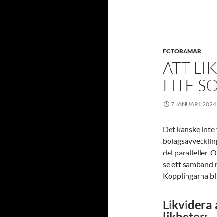
FOTORAMAR
ATT LI
LITE S
7 JANUARI, 2024
Det kanske inte 
bolagsavveckling
del paralleller. 
se ett samband 
Kopplingarna bli
Likvidera 
likheter: