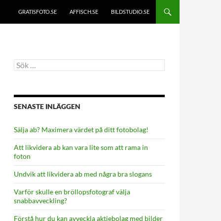
GRATISFOTO.SE
AFFISCH.SE
BILDSTUDIO.SE
Sök
efter:
SENASTE INLÄGGEN
Sälja ab? Maximera värdet på ditt fotobolag!
Att likvidera ab kan vara lite som att rama in
foton
Undvik att likvidera ab med några bra slogans
Varför skulle en bröllopsfotograf välja
snabbavveckling?
Förstå hur du kan avveckla aktiebolag med bilder