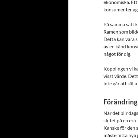
ekonomiska. Ett 
konsumenter age
På samma sätt ka
Ramen som bilden
Detta kan vara s
av en känd konst
något för dig.
Kopplingen vi ka
visst värde. Det
inte går att sälja.
Förändring
När det blir dags
slutet på en era.
Kanske för den s
måste hitta nya 