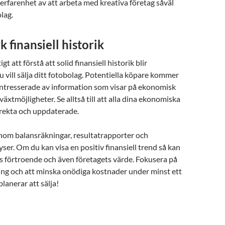
erfarenhet av att arbeta med kreativa företag såväl
lag.
k finansiell historik
gt att förstå att solid finansiell historik blir
 vill sälja ditt fotobolag. Potentiella köpare kommer
 intresserade av information som visar på ekonomisk
llväxtmöjligheter. Se alltså till att alla dina ekonomiska
rrekta och uppdaterade.
nom balansräkningar, resultatrapporter och
ser. Om du kan visa en positiv finansiell trend så kan
s förtroende och även företagets värde. Fokusera på
ing och att minska onödiga kostnader under minst ett
planerar att sälja!