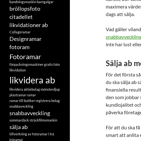
bandningsmaskin
barngalgar
maximera värdet p
bröllopsfoto
dags att sälja.
citadellet
likvidationer ab
Vad gäller viland
Collageramar
snabbavvecklin
Designramar
inte har lust elle
fotoram
Fotoramar
Sälja ab 
förpackningsmaskiner
gratis foto
likvidation
För det första så
likvidera ab
du ska sälja ab 
finansiella resu
likvidera aktiebolag
mönsterdjup
plastramar
ramar
den som jobbar 
ramar till butiker
registrera bolag
kundlojalitet oc
snabbaveckling
påverka företage
snabbavveckling
sommardäck
sträckfilmsmaskin
sälja ab
För att du ska få
tillverkning av fotoramar i trä
smart att anlita
träramar