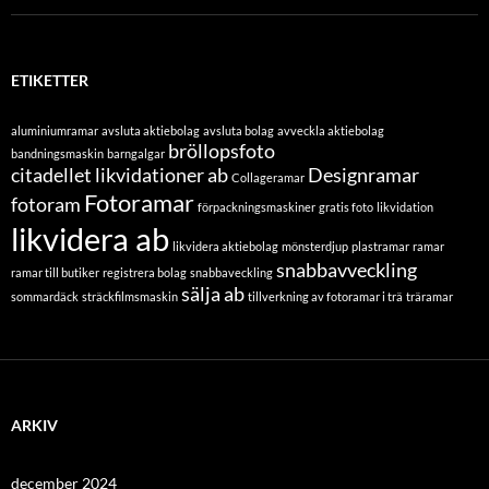
ETIKETTER
aluminiumramar
avsluta aktiebolag
avsluta bolag
avveckla aktiebolag
bröllopsfoto
bandningsmaskin
barngalgar
citadellet likvidationer ab
Designramar
Collageramar
Fotoramar
fotoram
förpackningsmaskiner
gratis foto
likvidation
likvidera ab
likvidera aktiebolag
mönsterdjup
plastramar
ramar
snabbavveckling
ramar till butiker
registrera bolag
snabbaveckling
sälja ab
sommardäck
sträckfilmsmaskin
tillverkning av fotoramar i trä
träramar
ARKIV
december 2024