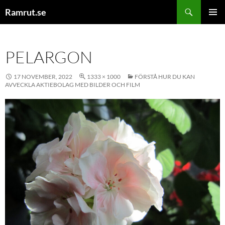
Hoppa
Sök
Ramrut.se
till
PRIMÄR
innehåll
MENY
PELARGON
17 NOVEMBER, 2022
1333 × 1000
FÖRSTÅ HUR DU KAN
AVVECKLA AKTIEBOLAG MED BILDER OCH FILM