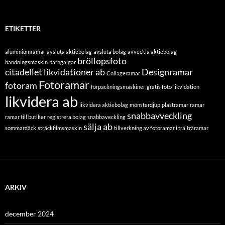
ETIKETTER
aluminiumramar
avsluta aktiebolag
avsluta bolag
avveckla aktiebolag
bröllopsfoto
bandningsmaskin
barngalgar
citadellet likvidationer ab
Designramar
Collageramar
Fotoramar
fotoram
förpackningsmaskiner
gratis foto
likvidation
likvidera ab
likvidera aktiebolag
mönsterdjup
plastramar
ramar
snabbavveckling
ramar till butiker
registrera bolag
snabbaveckling
sälja ab
sommardäck
sträckfilmsmaskin
tillverkning av fotoramar i trä
träramar
ARKIV
december 2024